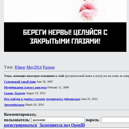
Тэги:
Юмор
May2014
Разное
Темы, имеющие некоторое отношение к этой
(русскоязычный поиск в mysql все же очень не сове
Старенький такой баян
June 26, 2007
Модификация старого анекдота
February 11, 2009
Скажи, Господи
August 23, 2012
Про майдан и донбасс глазами украинского добровольца
June 25, 2015
Автомобильное
March 29, 2010
Комментировать:
пользователь:
пароль
:
регистрироваться
Залогинится под OpenID