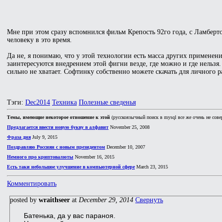
Мне при этом сразу вспомнился фильм Крепость 92го года, с Ламберто
человеку в это время.
Да не, я понимаю, что у этой технологии есть масса других применени
заинтересуются внедрением этой фигни везде, где можно и где нельзя
сильно не хватает. Софтинку собственно можете скачать для личного 
Тэги:
Dec2014
Техника
Полезные сведенья
Темы, имеющие некоторое отношение к этой
(русскоязычный поиск в mysql все же очень не сове
Предлагается ввести новую букву в алфавит
November 25, 2008
Фраза дня
July 9, 2015
Поздравляю Россиян с новым президентом
December 10, 2007
Немного про криптовалюты
November 16, 2015
Есть таки небольшое улучшение в компьютерной сфере
March 23, 2015
Комментировать
posted by
wraithseer
at
December 29, 2014
Свернуть
Батенька, да у вас параноя.