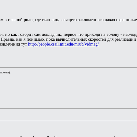
м в главной роли, где скан лица спящего заключенного давал охранникам
й, но как говорит сам докладчик, первое что приходит в голову - наблю
. Правда, как я понимаю, пока вычислительных скоростей для реализации 
развлечения тут
http://people.csail.mit.edu/mrub/vidmag/
ршенен):