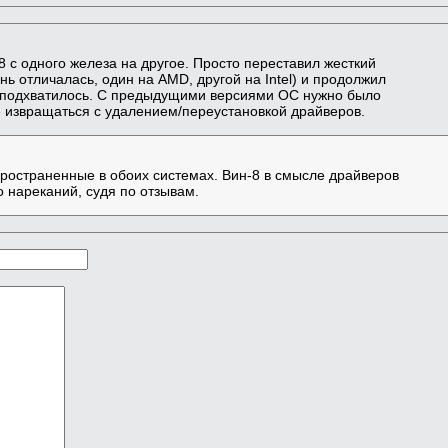
8 с одного железа на другое. Просто переставил жесткий
нь отличалась, один на AMD, другой на Intel) и продолжил
ние подхватилось. С предыдущими версиями ОС нужно было
е извращаться с удалением/переустановкой драйверов.
пространенные в обоих системах. Вин-8 в смысле драйверов
о нареканий, судя по отзывам.