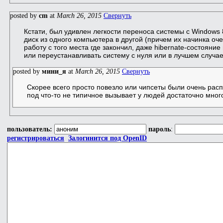
posted by
cm
at
March 26, 2015
Свернуть
Кстати, был удивлен легкости переноса системы с Windows 
диск из одного компьютера в другой (причем их начинка оче
работу с того места где закончил, даже hibernate-состоя
или переустанавливать систему с нуля или в лучшем случа
posted by
мини_я
at
March 26, 2015
Свернуть
Скорее всего просто повезло или чипсеты были очень рас
под что-то не типичное вызывает у людей достаточно мног
пользователь:
пароль
:
регистрироваться
Залогинится под OpenID