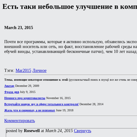
Есть таки небольшое улучшение в ком
March 23, 2015
Почти все программы, которые я активно использую, обзавелись экспо
внешний носитель или сеть, но факт, восстановление рабочей среды н
ебучей винды, устанавливающей бесконечные патчи), чем 10 лет назад
Тэги:
Mar2015
Личное
Темы, имеющие некоторое отношение к этой
(русскоязычный поиск в mysql все же очень не сове
Аватар
December 29, 2009
Фраза дня
July 9, 2015
Немного про криптовалюты
November 16, 2015
Встречайте новую эру в сфере тотального контроля!
December 28, 2014
Жаль что я социопат, а не психопат
June 19, 2018
Комментировать
posted by
Rosewell
at
March 24, 2015
Свернуть