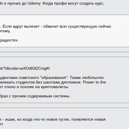
lls и прочих до Udemy. Когда профи могут создать курс,
. Если вдруг вылезет - обвалит всю существующую сейчас
этому.
 радостях.
ut/?dtcode=wXOdKIl2Cnig#/
удентами советского "образования". Также любопытно
лекать студентов без шантажа дипломом. Power to the
дет плохо и похоже на криптовалюты.
образ с прочим содержимым системы.
 - ишак, но когда что-то новое гуглю, появляется новая
т.