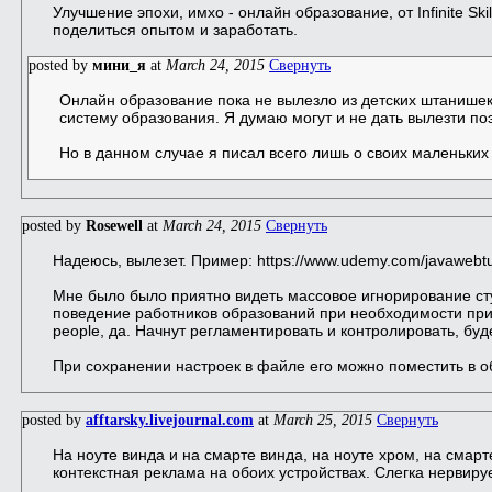
Улучшение эпохи, имхо - онлайн образование, от Infinite Ski
поделиться опытом и заработать.
posted by
мини_я
at
March 24, 2015
Свернуть
Онлайн образование пока не вылезло из детских штанишек
систему образования. Я думаю могут и не дать вылезти по
Но в данном случае я писал всего лишь о своих маленьких
posted by
Rosewell
at
March 24, 2015
Свернуть
Надеюсь, вылезет. Пример: https://www.udemy.com/javawebt
Мне было было приятно видеть массовое игнорирование ст
поведение работников образований при необходимости прив
people, да. Начнут регламентировать и контролировать, бу
При сохранении настроек в файле его можно поместить в 
posted by
afftarsky.livejournal.com
at
March 25, 2015
Свернуть
На ноуте винда и на смарте винда, на ноуте хром, на смарте
контекстная реклама на обоих устройствах. Слегка нервируе