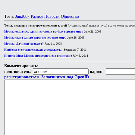
Тэги:
Jun2007
Разное
Новости
Общество
Темы, имеющие некоторое отношение к этой
(русскоязычный поиск в mysql все же очень не сове
Москва оказалась одним из самых грубых городов мира
June 21, 2006
Москва стала самым дорогим городом мира
June 26, 2006
Москва: Дачники Атакуют?
June 11, 2008
Наиболее оголтелые казахи утверждают...
September 7, 2011
И опять Мисс Москва приводит меня в смятение
July 5, 2014
Комментировать:
пользователь:
пароль
:
регистрироваться
Залогинится под OpenID