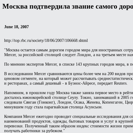
Москва подтвердила звание самого доро
June 18, 2007
http://top.rbc.ru/society/18/06/2007/106668.shtml
"Москва остается самым дорогим городом мира для иностранных сотр
Mercer, за российской столицей следует Лондон, а на третьем месте на
По мнению экспертов Mercer, в списке 143 крупных городов мира, в п
В исследовании Mercer сравниваются цены более чем на 200 видов про
ценовом сегменте, на который может рассчитывать среднестатистическ
и ресторанах, а самый дешевый - в Буэнос-Айресе, передает Reuters.
Напомним, в прошлом году Москва также заняла первое место в рейтин
досталось южнокорейской столице Сеулу. Токио, занимавший в 2005 го
следовали Сянган (Гонконг), Лондон, Осака, Женева, Копенгаген, Цюр
минувшем году стала парагвайская столица Асунсьон.
Компания Mercer ежегодно проводит специальные исследования для со
наименований продуктов, одежды, бытовых товаров и услуг в крупне
перевозки. Полученный таким образом индекс стоимости жизни прим
получать работники за рубежом."