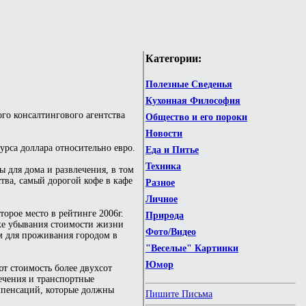
Категории:
Полезные Сведенья
Кухонная Философия
го консалтингового агентства
Общество и его пороки
Новости
урса доллара относительно евро.
Еда и Питье
Техника
ы для дома и развлечения, в том
тва, самый дорогой кофе в кафе
Разное
Личное
орое место в рейтинге 2006г.
Природа
дке убывания стоимости жизни
Фото/Видео
ым для проживания городом в
"Веселые" Картинки
Юмор
т стоимость более двухсот
ечения и транспортные
мпенсаций, которые должны
Пишите Письма