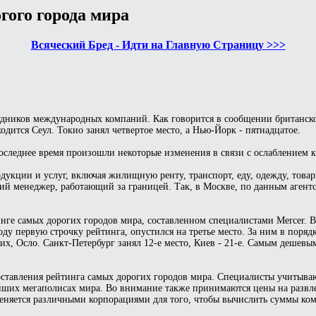
гого города мира
Всяческий Бред - Идти на Главную Страницу >>>
удников международных компаний. Как говорится в сообщении британско
ходится Сеул. Токио занял четвертое место, а Нью-Йорк - пятнадцатое.
оследнее время произошли некоторые изменения в связи с ослаблением к
дукции и услуг, включая жилищную ренту, транспорт, еду, одежду, товар
ий менеджер, работающий за границей. Так, в Москве, по данным агентс
ге самых дорогих городов мира, составленном специалистами Mercer. Вт
ду первую строчку рейтинга, опустился на третье место. За ним в поря
их, Осло. Санкт-Петербург занял 12-е место, Киев - 21-е. Самым дешев
ставления рейтинга самых дорогих городов мира. Специалисты учитываю
йших мегаполисах мира. Во внимание также принимаются цены на развл
еняется различными корпорациями для того, чтобы вычислить суммы ко